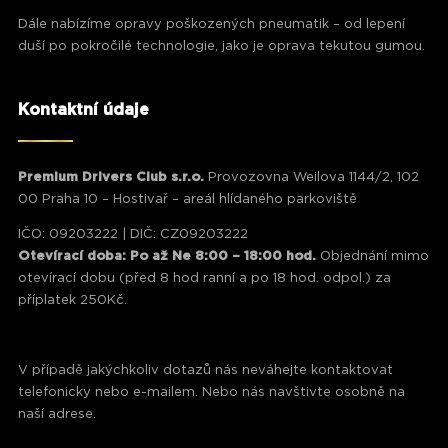
Dále nabízíme opravy poškozených pneumatik – od lepení
duší po pokročilé technologie, jako je oprava tekutou gumou.
Kontaktní údaje
Premium Drivers Club s.r.o.
Provozovna Weilova 1144/2, 102
00 Praha 10 – Hostivař – areál hlídaného parkoviště
IČO: 09203222 | DIČ: CZ09203222
Otevírací doba: Po až Ne 8:00 – 18:00 hod.
Objednání mimo
otevírací dobu (před 8 hod ranní a po 18 hod. odpol.) za
příplatek 250Kč.
V případě jakýchkoliv dotazů nás neváhejte kontaktovat
telefonicky nebo e-mailem. Nebo nás navštivte osobně na
naší adrese.