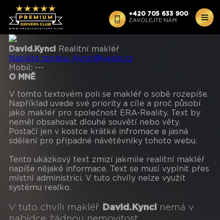
+420 705 633 900
ZAVOLEJTE NÁM
David.Kyncl
Realitní makléř
Napište zprávu:
Kyncl@veslo.cz
Mobil:
---
O MNĚ
V tomto textovém poli se makléř o sobě rozepíše.
Například uvede své priority a cíle a proč působí
jako makléř pro společnost ERA-Reality. Text by
neměl obsahovat dlouhé souvětí nebo věty.
Postačí jen v kostce krátké infromace a jasná
sdělení pro případné návětěvníky tohoto webu.
Tento ukázkový text zmizí jakmile realitní makléř
napíše nějaké informace. Text se musí vyplnit přes
místní administrici. V tuto chvíly nelze využít
systému realko.
V tuto chvíli makléř
David.Kyncl
nemá v
nabídce žádnou nemovitost.