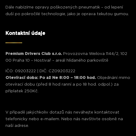
Dále nabízíme opravy poškozených pneumatik – od lepení
duší po pokročilé technologie, jako je oprava tekutou gumou.
Kontaktní údaje
Premium Drivers Club s.r.o.
Provozovna Weilova 1144/2, 102
00 Praha 10 – Hostivař – areál hlídaného parkoviště
IČO: 09203222 | DIČ: CZ09203222
Otevírací doba: Po až Ne 8:00 – 18:00 hod.
Objednání mimo
otevírací dobu (před 8 hod ranní a po 18 hod. odpol.) za
příplatek 250Kč.
V případě jakýchkoliv dotazů nás neváhejte kontaktovat
telefonicky nebo e-mailem. Nebo nás navštivte osobně na
naší adrese.