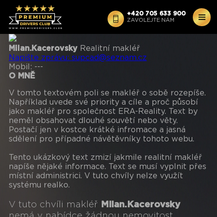
+420 705 633 900
ZAVOLEJTE NÁM
Milan.Kacerovsky
Realitní makléř
Napište zprávu:
supcad@seznam.cz
Mobil:
---
O MNĚ
V tomto textovém poli se makléř o sobě rozepíše.
Například uvede své priority a cíle a proč působí
jako makléř pro společnost ERA-Reality. Text by
neměl obsahovat dlouhé souvětí nebo věty.
Postačí jen v kostce krátké infromace a jasná
sdělení pro případné návětěvníky tohoto webu.
Tento ukázkový text zmizí jakmile realitní makléř
napíše nějaké informace. Text se musí vyplnit přes
místní administrici. V tuto chvíly nelze využít
systému realko.
V tuto chvíli makléř
Milan.Kacerovsky
nemá v nabídce žádnou nemovitost.