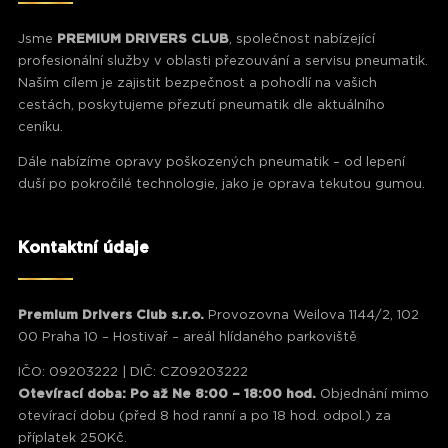
Jsme
PREMIUM DRIVERS CLUB
, společnost nabízející
profesionální služby v oblasti přezouvání a servisu pneumatik.
Naším cílem je zajistit bezpečnost a pohodlí na vašich
cestách, poskytujeme přezutí pneumatik dle aktuálního
ceníku.
Dále nabízíme opravy poškozených pneumatik – od lepení
duší po pokročilé technologie, jako je oprava tekutou gumou.
Kontaktní údaje
Premium Drivers Club s.r.o.
Provozovna Weilova 1144/2, 102
00 Praha 10 – Hostivař – areál hlídaného parkoviště
IČO: 09203222 | DIČ: CZ09203222
Otevírací doba: Po až Ne 8:00 – 18:00 hod.
Objednání mimo
otevírací dobu (před 8 hod ranní a po 18 hod. odpol.) za
příplatek 250Kč.