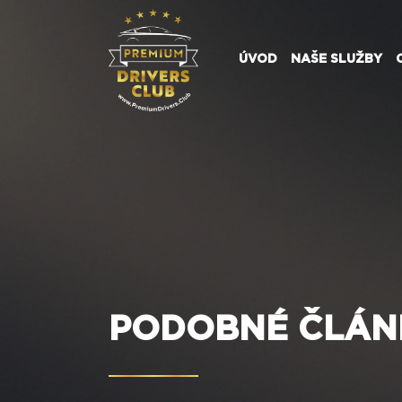
ÚVOD
NAŠE SLUŽBY
MH Firm-Transport 9T02080
Premium Drivers |
Sdílet člínek:
PODOBNÉ ČLÁN