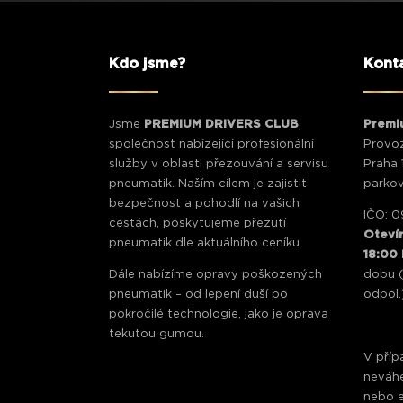
Kdo jsme?
Konta
Jsme
PREMIUM DRIVERS CLUB
,
Premiu
společnost nabízející profesionální
Provoz
služby v oblasti přezouvání a servisu
Praha 
pneumatik. Naším cílem je zajistit
parkov
bezpečnost a pohodlí na vašich
IČO: 
cestách, poskytujeme přezutí
Otevír
pneumatik dle aktuálního ceníku.
18:00
Dále nabízíme opravy poškozených
dobu (
pneumatik – od lepení duší po
odpol.
pokročilé technologie, jako je oprava
tekutou gumou.
V příp
neváhe
nebo e