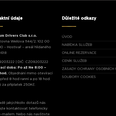
ktní údaje
Důležité odkazy
m Drivers Club s.r.o.
ÚVOD
ovna Weilova 1144/2, 102 00
NABÍDKA SLUŽEB
10 – Hostivař – areál hlídaného
iště
ONLINE REZERVACE
CENÍK SLUŽEB
09203222 | DIČ: CZ09203222
ací doba: Po až Ne 8:00 –
ZÁSADY OCHRANY OSOBNÍCH 
 hod.
Objednání mimo otevírací
SOUBORY COOKIES
před 8 hod ranní a po 18 hod.
) za příplatek 250Kč.
adě jakýchkoliv dotazů nás
jte kontaktovat telefonicky
-mailem. Nebo nás navštivte