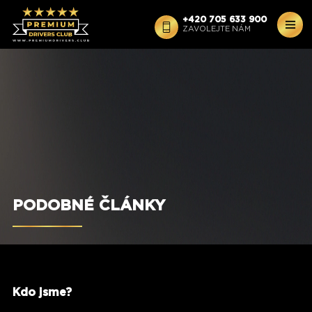
+420 705 633 900
ZAVOLEJTE NÁM
Štěpán Zajíček
Premium Drivers |
Sdílet člínek:
PODOBNÉ ČLÁNKY
Kdo jsme?