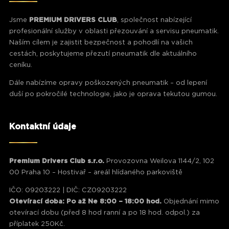
Jsme
PREMIUM DRIVERS CLUB
, společnost nabízející
profesionální služby v oblasti přezouvání a servisu pneumatik.
Naším cílem je zajistit bezpečnost a pohodlí na vašich
cestách, poskytujeme přezutí pneumatik dle aktuálního
ceníku.
Dále nabízíme opravy poškozených pneumatik – od lepení
duší po pokročilé technologie, jako je oprava tekutou gumou.
Kontaktní údaje
Premium Drivers Club s.r.o.
Provozovna Weilova 1144/2, 102
00 Praha 10 – Hostivař – areál hlídaného parkoviště
IČO: 09203222 | DIČ: CZ09203222
Otevírací doba: Po až Ne 8:00 – 18:00 hod.
Objednání mimo
otevírací dobu (před 8 hod ranní a po 18 hod. odpol.) za
příplatek 250Kč.